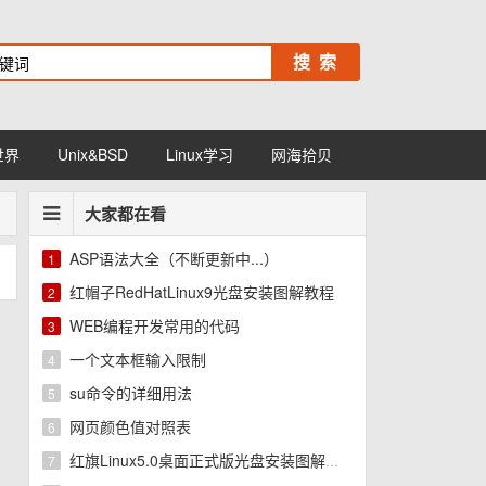
世界
Unix&BSD
Linux学习
网海拾贝
大家都在看
ASP语法大全（不断更新中...）
1
红帽子RedHatLinux9光盘安装图解教程
2
WEB编程开发常用的代码
3
一个文本框输入限制
4
su命令的详细用法
5
网页颜色值对照表
6
红旗Linux5.0桌面正式版光盘安装图解教程
7