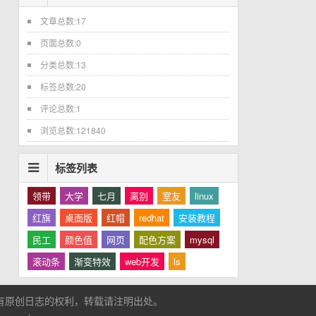
文章总数:17
页面总数:0
分类总数:13
标签总数:20
评论总数:1
浏览总数:121840
标签列表
领带
大学
七月
离别
室友
linux
红旗
桌面版
红帽
redhat
安装教程
民工
颜色值
网页
配色方案
mysql
滚动条
渐变特效
web开发
ls
有原创日志的权利，转载请注明出处。