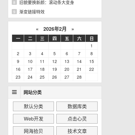
旧貌要换新颜：滚动条大变身
8
渐变链接特效
9
«
2026年2月
»
一
二
三
四
五
六
日
1
2
3
4
5
6
7
8
9
10
11
12
13
14
15
16
17
18
19
20
21
22
23
24
25
26
27
28
网站分类
默认分类
数据库类
Web开发
点击心灵
网海拾贝
技术文章