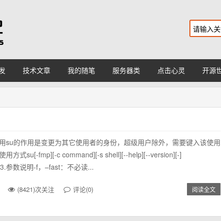
发
技术文章
我的随笔
服务器类
点击心灵
开源
作用su的作用是变更为其它使用者的身份，超级用户除外，需要键入该使用
su[-fmp][-c command][-s shell][--help][--version][-]
]]3.参数说明-f，–fast：不必读...
(8421)次关注
评论(0)
阅读全文