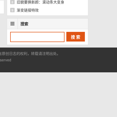
旧貌要换新颜：滚动条大变身
8
渐变链接特效
9
搜索
有原创日志的权利，转载请注明出处。
eserved