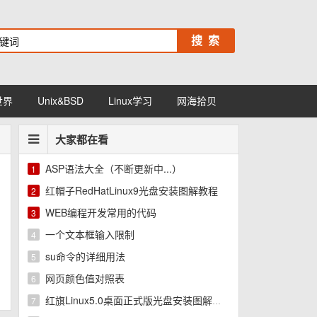
世界
Unix&BSD
Linux学习
网海拾贝
大家都在看
ASP语法大全（不断更新中...）
1
红帽子RedHatLinux9光盘安装图解教程
2
WEB编程开发常用的代码
3
一个文本框输入限制
4
su命令的详细用法
5
网页颜色值对照表
6
红旗Linux5.0桌面正式版光盘安装图解教程
7