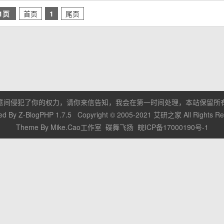
/1页
首页
1
尾页
意间侵犯了你的权力，请你来信告知，我会在第一时间处理，本站保留所
ed By
Z-BlogPHP 1.7.5
Copyright © 2005-2021
艾研之家
All Rights R
Theme By
Mike.Cao工作室
碟舞飞扬
皖ICP备17000190号-1