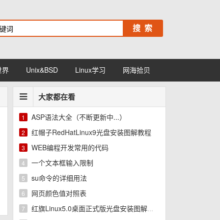
世界
Unix&BSD
Linux学习
网海拾贝
大家都在看
ASP语法大全（不断更新中...）
1
红帽子RedHatLinux9光盘安装图解教程
2
WEB编程开发常用的代码
3
一个文本框输入限制
4
su命令的详细用法
5
网页颜色值对照表
6
红旗Linux5.0桌面正式版光盘安装图解教程
7