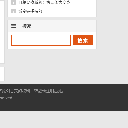
旧貌要换新颜：滚动条大变身
8
渐变链接特效
9
搜索
有原创日志的权利，转载请注明出处。
eserved