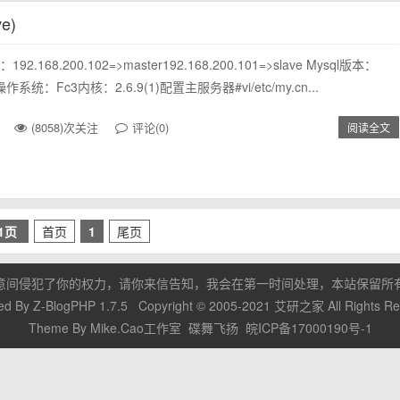
e)
92.168.200.102=>master192.168.200.101=>slave Mysql版本：
15操作系统：Fc3内核：2.6.9(1)配置主服务器#vi/etc/my.cn...
(8058)次关注
评论(0)
阅读全文
/1页
首页
1
尾页
意间侵犯了你的权力，请你来信告知，我会在第一时间处理，本站保留所
ed By
Z-BlogPHP 1.7.5
Copyright © 2005-2021
艾研之家
All Rights R
Theme By
Mike.Cao工作室
碟舞飞扬
皖ICP备17000190号-1