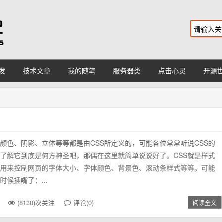
发
技术文章
我的随笔
服务器类
点击心灵
开源
颜色、阴影、立体等等都是由CSS所定义的，可能各位常常听说CSS的
了解它到底是何方神圣吧，那偶在这里就简单说说好了。CSS就是样式
用来控制网页的字体大小、字体颜色、背景色、滚动条样式等等。可能
候插嘴了：...
(8130)次关注
评论(0)
阅读全文